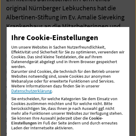
original Nürnberger Lebkuchens hat die
Albertinen-Stiftung im Ev. Amalie Sieveking
Krankenhaus an die Mitarbeiterinnen und
Mitarbeiter zum 1. Advent verteilt.
Ihre Cookie-Einstellungen
Um unsere Websites in Sachen Nutzerfreundlichkeit,
Effektivität und Sicherheit für Sie zu optimieren, verwenden wir
Ein kleines Dankeschön in Form eines original
Cookies. Das sind kleine Textdateien, die auf Ihrem
Datenendgerät abgelegt und in Ihrem Browser gespeichert
Nürnberger Lebkuchens hat die Albertinen-Stiftung
werden.
im Ev. Amalie Sieveking Krankenhaus an die
Darunter sind Cookies, die technisch für den Betrieb unserer
Websites notwendig sind, sowie Cookies zur anonymen
Mitarbeiterinnen und Mitarbeiter zum 1. Advent
Webanalyse oder für erweiterte Funktionen und Services.
Weitere Informationen dazu finden Sie in unserer
verteilt. Durch den immer noch bestehenden
Datenschutzerklärung
.
pandemiebedingten Ausnahmezustand in den
Sie entscheiden, für welche Kategorien Sie dem Einsatz von
Einrichtungen der Immanuel Albertinen Diakonie in
Cookies zustimmen möchten und für welche nicht. Bitte
berücksichtigen Sie, dass Ihnen je nach Auswahl ggf. nicht
Hamburg sind die Mitarbeiter weiterhin besonders
mehr alle Funktionen unserer Websites zur Verfügung stehen.
gefordert. DANKE sagen wir damit allen
Sie können Ihre Auswahl jederzeit über die
Cookie-
Einstellungen
im Fuß der Seite ändern und durch erneutes
Mitarbeitenden für den großartigen Einsatz zum
Laden der Internetseite aktivieren.
Wohle unserer Patienten!