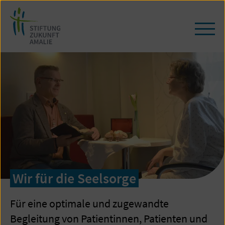
Zum
Seiteninhalt
springen
Navig
öffne
Zur
/
Startseite
schli
Wir für die Seelsorge
Für eine optimale und zugewandte
Begleitung von Patientinnen, Patienten und