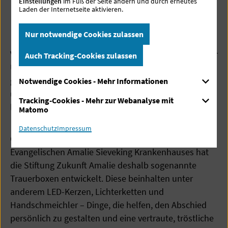
Einstellungen
im Fuß der Seite ändern und durch erneutes
Laden der Internetseite aktivieren.
Für einen würdigen Abschied
Nur notwendige Cookies zulassen
Viele Menschen wünschen sich, zu Hause in vertrauter
Auch Tracking-Cookies zulassen
Umgebung sterben zu dürfen, wenn ihre Zeit
gekommen ist. Doch dieser Wunsch bleibt oft
Notwendige Cookies - Mehr Informationen
unerfüllt – die meisten Menschen verbringen ihre
Tracking-Cookies - Mehr zur Webanalyse mit
letzten Stunden leider im Krankenhaus.
Matomo
Datenschutz
Impressum
Gemeinsam mit dem Seelsorge-Team des
Evangelischen Amalie Sieveking Krankenhauses hat
die Stiftung Zukunft Amalie deshalb sogenannte
Trauerboxen entwickelt. Diese beinhalten unter
anderem LED-Kerzen, Lichterketten und
Handschmeichler – Dinge, die helfen, den Abschied
persönlich zu gestalten und eine vertraute, tröstliche