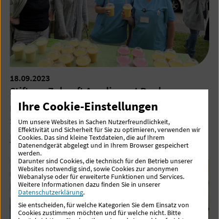
18.09.2023
Stiftung Zukunft Amalie sagt Danke
Ihre Cookie-Einstellungen
Die Mitarbeitenden freuten sich über erfrischende
Smoothies.
Um unsere Websites in Sachen Nutzerfreundlichkeit,
Effektivität und Sicherheit für Sie zu optimieren, verwenden wir
Mehr lesen
Cookies. Das sind kleine Textdateien, die auf Ihrem
Datenendgerät abgelegt und in Ihrem Browser gespeichert
werden.
Darunter sind Cookies, die technisch für den Betrieb unserer
Websites notwendig sind, sowie Cookies zur anonymen
Webanalyse oder für erweiterte Funktionen und Services.
Weitere Informationen dazu finden Sie in unserer
Datenschutzerklärung
.
Sie entscheiden, für welche Kategorien Sie dem Einsatz von
Cookies zustimmen möchten und für welche nicht. Bitte