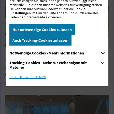
berücksichtigen Sie, dass Ihnen je nach Auswahl ggf. nicht
mehr alle Funktionen unserer Websites zur Verfügung stehen.
Sie können Ihre Auswahl jederzeit über die
Cookie-
Einstellungen
im Fuß der Seite ändern und durch erneutes
Laden der Internetseite aktivieren.
Nur notwendige Cookies zulassen
Auch Tracking-Cookies zulassen
11.07.2023
Notwendige Cookies - Mehr Informationen
Neue Geburtenhocker für den Kreißsaal
Tracking-Cookies - Mehr zur Webanalyse mit
Matomo
Natürliche Geburtsposition steigert den Komfort der
werdenden Mutter
Datenschutz
Impressum
Mehr lesen